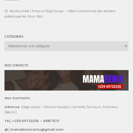
Boukoumbé / Pnasi à l’Epp Kouya – L’état nutritionnel des écoliers
préoccupe les Pays-Bas
CATÉGORIES
Catégories
NOS CONTACTS
Nos Contacts:
Adresse
: Siège social – Maison Koudjou Corneille, Tanzoun, Avrankou
(Bénin).
TEL│+229 69732236 – 68817970
@│mamabeninactu@gmail.com