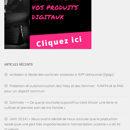
ARTICLES RÉCENTS
Le Gabon à l’école des cantines scolaires à l’EPP Dohouimè (Djidja)
Protection et autonomisation des filles et des femmes : l’UNFPA et le PAM
pour un objectif commun
Salimata – « Ce que je souhaite aujourd’hui c’est d’avoir une terre, la
cultiver et prendre soin de ma famille »
JAAS 2024 | « Nous avons décidé de nous assurer que la production
locale joue une part très importante dans l’alimentation scolaire » a dit Ali
Ouattara