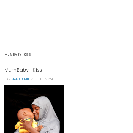
MUMBABY_KISS
MumBaby_Kiss
PAR
MAMABENIN
·
3 JUILLET 2024