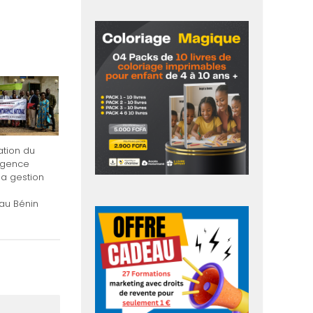
ation du
ngence
la gestion
au Bénin