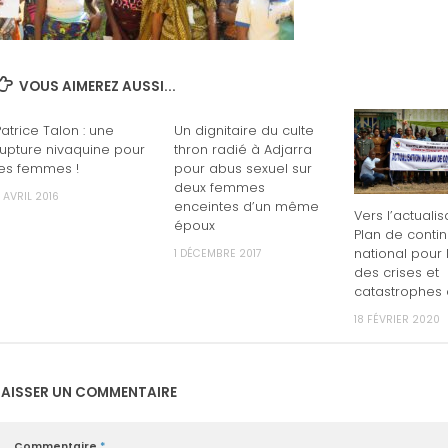
VOUS AIMEREZ AUSSI...
Patrice Talon : une
Un dignitaire du culte
rupture nivaquine pour
thron radié à Adjarra
les femmes !
pour abus sexuel sur
deux femmes
 AVRIL 2016
enceintes d’un même
Vers l’actualis
époux
Plan de conti
national pour 
1 DÉCEMBRE 2017
des crises et
catastrophes 
18 FÉVRIER 2020
LAISSER UN COMMENTAIRE
Commentaire
*