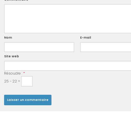
Nom
E-mail
Site web
Résoudre :
*
25 − 22 =