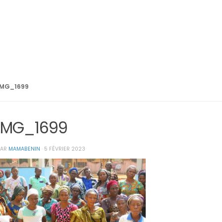
IMG_1699
IMG_1699
PAR
MAMABENIN
·
5 FÉVRIER 2023