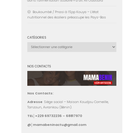
dans l’alimentation scolaire » a dit Ali Ouattara
Boukoumbé / Pnasi à l’Epp Kouya – L’état
nutritionnel des écoliers préoccupe les Pays-Bas
CATÉGORIES
Catégories
NOS CONTACTS
Nos Contacts:
Adresse
: Siège social – Maison Koudjou Corneille,
Tanzoun, Avrankou (Bénin).
TEL│+229 69732236 – 68817970
@│mamabeninactu@gmail.com