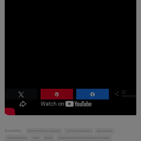
2019-2023.
Les médias et en l’occurrence les radios communautaires mobilisées pour la
circonstance à Bohicon ont le rôle de communiquer, de sensibiliser, de
vulgariser le programme des cantines scolaires au Bénin pour assurer son
appropriation et ses bénéfices par les communautés.
« Les cantines
scolaires sont là pour améliorer le statut nutritionnel des enfants mais
aussi pour attirer les enfants vers l’école, pour réduire les abandons des
filles. Il faut que la machine fonctionne de façon à ce que les
communautés saisissent le message et envoie les enfants à l’école »
a
expliqué Guy Adoua.
Collaboration PAM et radios communautaires : impressions de Guy
Mesmin Adoua, Représentant Résident du Programme alimentaire
mondial au Bénin et Zakiath Latoundji (UPMB) à suivre en vidéo
.
0
Tweetez
Épingle
Partagez
PARTAGES
Étiquettes :
Alimentation Scolaire
Cantine Scolaire
Education
mamabenin
PAM
PNASI
Programme alimentaire mondial