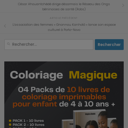
César Ahouantchédé dirige désormais le Réseau des Ongs
béninoises de santé (Robs)
ARTICLE PRÉCÉDENT
L’association des femmes « Gnonnou Kanhotô » lance son espace
culturel à Porto-Novo
Rechercher :