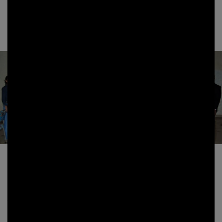
présidente de l’Union des professionnels des médias du Bénin (UPMB)
Zakiath Latoundji appréciant le partenariat naissant entre les radios et le
Pam. Le Directeur de l’alimentation scolaire Elisée Oussou est convaincu que
« les médias contribueront à l’implication des populations dans le
programmes ».
Photo de famille des participants à la rencontre PAM et Radios communautaires à Bohicon.
Photo: Jonas Hounmanou (Nithel Touch)
« Cet atelier pour nous est une étape importante dans la mise en œuvre
du programme de l’alimentation scolaire »
a dit Guy Mesmin Adoua,
Représentant Résident du Programme alimentaire mondial au Bénin
justifiant que les médias ont aussi une participation à jouer dans la
réussite du Programme national de l’alimentation scolaire intégré (Pnasi),
véritable point d’ancrage du Plan stratégique pays du PAM pour la période