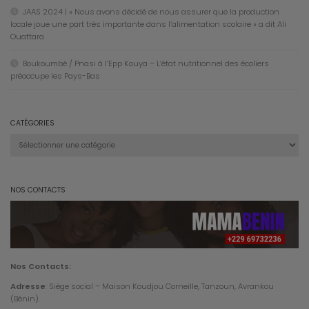
JAAS 2024 | « Nous avons décidé de nous assurer que la production
locale joue une part très importante dans l’alimentation scolaire » a dit Ali
Ouattara
Boukoumbé / Pnasi à l’Epp Kouya – L’état nutritionnel des écoliers
préoccupe les Pays-Bas
CATÉGORIES
Catégories
NOS CONTACTS
Nos Contacts:
Adresse
: Siège social – Maison Koudjou Corneille, Tanzoun, Avrankou
(Bénin).