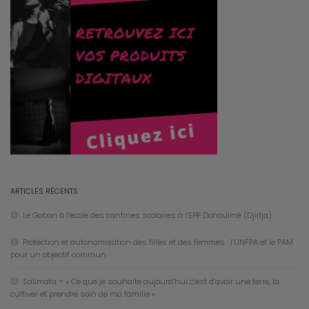
ARTICLES RÉCENTS
Le Gabon à l’école des cantines scolaires à l’EPP Dohouimè (Djidja)
Protection et autonomisation des filles et des femmes : l’UNFPA et le PAM
pour un objectif commun
Salimata – « Ce que je souhaite aujourd’hui c’est d’avoir une terre, la
cultiver et prendre soin de ma famille »