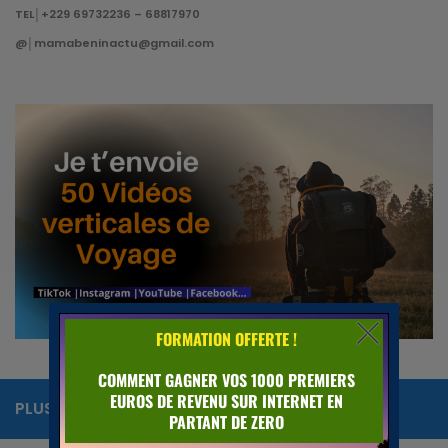
TEL│+229 69732236 – 68817970
@│mamabeninactu@gmail.com
PLUS