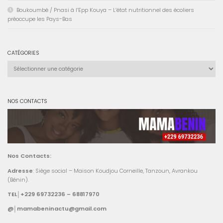
Boukoumbé / Pnasi à l’Epp Kouya – L’état nutritionnel des écoliers
préoccupe les Pays-Bas
CATÉGORIES
Catégories
NOS CONTACTS
Nos Contacts:
Adresse
: Siège social – Maison Koudjou Corneille, Tanzoun, Avrankou
(Bénin).
TEL│+229 69732236 – 68817970
@│mamabeninactu@gmail.com