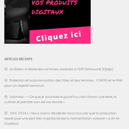
ARTICLES RÉCENTS
Le Gabon à l’école des cantines scolaires à l’EPP Dohouimè (Djidja)
Protection et autonomisation des filles et des femmes : l’UNFPA et le PAM
pour un objectif commun
Salimata – « Ce que je souhaite aujourd’hui c’est d’avoir une terre, la
cultiver et prendre soin de ma famille »
JAAS 2024 | « Nous avons décidé de nous assurer que la production
locale joue une part très importante dans l’alimentation scolaire » a dit Ali
Ouattara