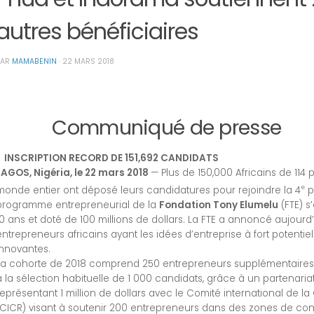
autres bénéficiaires
PAR
MAMABENIN
·
22 MARS 2018
Communiqué de presse
INSCRIPTION RECORD DE 151,692 CANDIDATS
LAGOS, Nigéria, le 22 mars 2018
— Plus de 150,000 Africains de 114 
e
monde entier ont déposé leurs candidatures pour rejoindre la 4
p
programme entrepreneurial de la
Fondation Tony Elumelu
(FTE) s’
10 ans et doté de 100 millions de dollars. La FTE a annoncé aujourd’
entrepreneurs africains ayant les idées d’entreprise à fort potentiel
innovantes.
La cohorte de 2018 comprend 250 entrepreneurs supplémentaires
à la sélection habituelle de 1 000 candidats, grâce à un partenaria
représentant 1 million de dollars avec le Comité international de l
(CICR) visant à soutenir 200 entrepreneurs dans des zones de confli