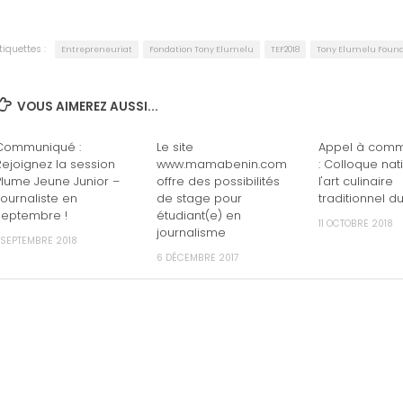
tiquettes :
Entrepreneuriat
Fondation Tony Elumelu
TEF2018
Tony Elumelu Foun
VOUS AIMEREZ AUSSI...
Communiqué :
Le site
Appel à comm
Rejoignez la session
www.mamabenin.com
: Colloque nat
Plume Jeune Junior –
offre des possibilités
l'art culinaire
Journaliste en
de stage pour
traditionnel d
septembre !
étudiant(e) en
11 OCTOBRE 2018
journalisme
 SEPTEMBRE 2018
6 DÉCEMBRE 2017