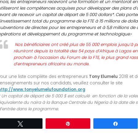
mois, les entrepreneurs recevront une formation et un mentorat en l
utiliseront les compétences acquises pour développer des plans d’a
avant de recevoir un capital de départ de 5 000 dollars*. Cela porte
l’investissement total du programme de la FTE à 15 millions de dolla
subventions de directes pour les entrepreneurs et à 5,8 millions de 
opérations et développement du programme et technologique.
»
Nos bénéficiaires ont créé plus de 55 000 emplois jusqu’à pr
réuniront depuis la totalité des 54 pays d’Afrique à Lagos e
prochain à l’occasion du Forum de la FTE, le plus grand r
d’entrepreneurs africains au monde.
Pour une liste complète des entrepreneurs
Tony Elumelu
2018 et d
renseignements sur nos candidats, veuillez consulter le site
http://www.tonyelumelufoundation.org
Un capital de départ de 5 000 $ est calculé
en fonction de la valeur
équivalente du naira à la Banque Centrale du Nigeria à la date de s
d’entrée dans le programme.
Tweetez
Épingle
Partagez