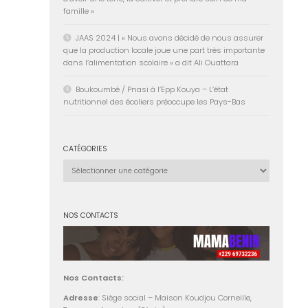
famille »
JAAS 2024 | « Nous avons décidé de nous assurer
que la production locale joue une part très importante
dans l’alimentation scolaire » a dit Ali Ouattara
Boukoumbé / Pnasi à l’Epp Kouya – L’état
nutritionnel des écoliers préoccupe les Pays-Bas
CATÉGORIES
Catégories
NOS CONTACTS
Nos Contacts:
Adresse
: Siège social – Maison Koudjou Corneille,