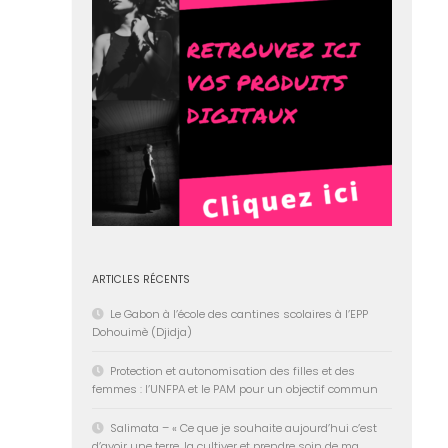
ARTICLES RÉCENTS
Le Gabon à l’école des cantines scolaires à l’EPP
Dohouimè (Djidja)
Protection et autonomisation des filles et des
femmes : l’UNFPA et le PAM pour un objectif commun
Salimata – « Ce que je souhaite aujourd’hui c’est
d’avoir une terre, la cultiver et prendre soin de ma