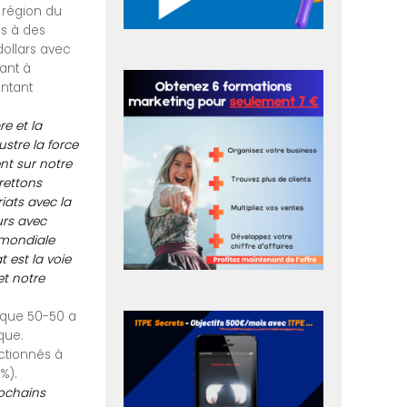
a région du
es à des
ollars avec
ant à
entant
e et la
ustre la force
nt sur notre
rettons
iats avec la
urs avec
 mondiale
 est la voie
et notre
esque 50-50 a
que.
ectionnés à
%).
rochains