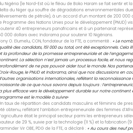
du Nigéria (le Nord-Est où le fléau de Boko Haram se fait sentir et l
delta du Niger qui souffre de dégradations environnementales du
déversements de pétrole), à un accord d’un montant de 200 000 d
le Programme des Nations Unies pour le développement (PNUD) vis
soutenir 40 entrepreneurs panafricains et à un partenariat représ
50 000 dollars avec Indorama pour soutenir 10 Nigérians.
Tony O. Elumelu, CON, fondateur de la FTE, a commenté :
« Le nombr
qualité des candidats, 151 000 au total, ont été exceptionnels. Cela ill
et la profondeur de la promesse entrepreneuriale et de l’engageme
continent. La sélection n’est jamais un processus facile, et nous reg
profondément de ne pas pouvoir aider tout le monde. Nos partenar
Croix-Rouge, le PNUD et Indorama, ainsi que nos discussions en co
d’autres organisations internationales, reflètent la reconnaissance
croissante de ce que nous savons depuis toujours : l’entrepreneuriat
la plus efficace vers le développement durable sur notre continent 
programme est le modèle à suivre
»
Un taux de répartition des candidats masculins et féminins de pr
été obtenu, reflétant l’ambition entrepreneuriale des femmes d’Afri
L’agriculture était le principal secteur parmi les entrepreneurs sél
hauteur de 29 %, suivie par la technologie (11 %) et la fabrication (9 
Parminder Vir OBE, PDG de la FTE, a déclaré :
« Au cours des neuf p