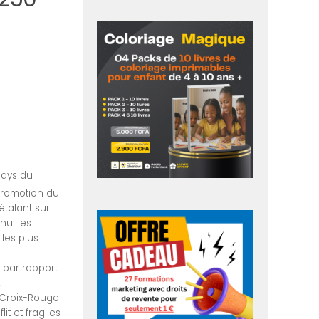
pays du
romotion du
étalant sur
hui les
 les plus
 par rapport
t
a Croix-Rouge
t et fragiles