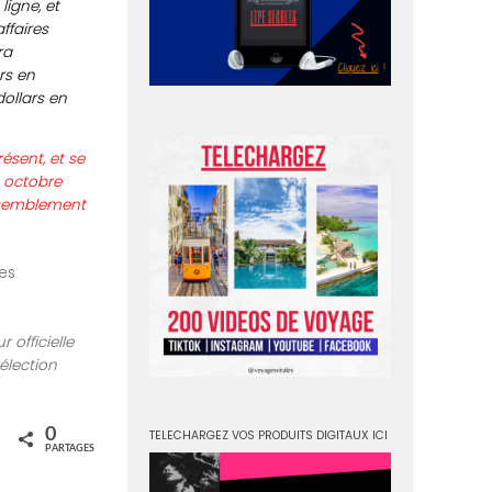
igne, et
ffaires
ra
rs en
dollars en
ésent, et se
n octobre
assemblement
es
 officielle
élection
0
TELECHARGEZ VOS PRODUITS DIGITAUX ICI
PARTAGES