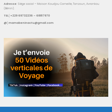
Adresse
: Siège social – Maison Koudjou Corneille, Tanzoun, Avrankou
(Bénin).
TEL│+229 69732236 – 68817970
@│mamabeninactu@gmail.com