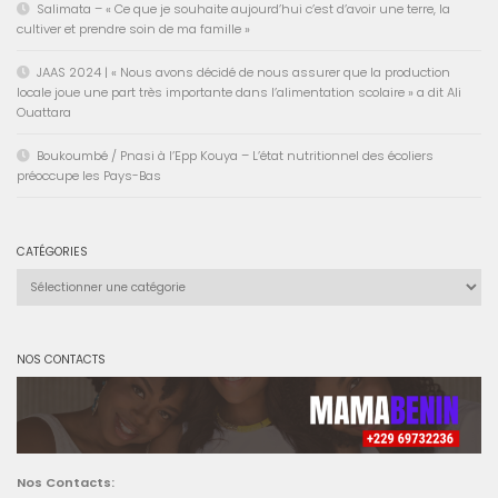
Salimata – « Ce que je souhaite aujourd’hui c’est d’avoir une terre, la
cultiver et prendre soin de ma famille »
JAAS 2024 | « Nous avons décidé de nous assurer que la production
locale joue une part très importante dans l’alimentation scolaire » a dit Ali
Ouattara
Boukoumbé / Pnasi à l’Epp Kouya – L’état nutritionnel des écoliers
préoccupe les Pays-Bas
CATÉGORIES
Catégories
NOS CONTACTS
Nos Contacts: