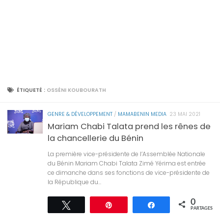
ÉTIQUETÉ :
OSSÉNI KOUBOURATH
GENRE & DÉVELOPPEMENT
/
MAMABENIN MEDIA
23 MAI 2021
Mariam Chabi Talata prend les rênes de
la chancellerie du Bénin
La première vice-présidente de l’Assemblée Nationale
du Bénin Mariam Chabi Talata Zimé Yérima est entrée
ce dimanche dans ses fonctions de vice-présidente de
la République du...
0
Tweetez
Épingle
Partagez
PARTAGES