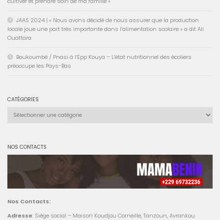
cultiver et prendre soin de ma famille »
JAAS 2024 | « Nous avons décidé de nous assurer que la production
locale joue une part très importante dans l’alimentation scolaire » a dit Ali
Ouattara
Boukoumbé / Pnasi à l’Epp Kouya – L’état nutritionnel des écoliers
préoccupe les Pays-Bas
CATÉGORIES
Catégories
NOS CONTACTS
Nos Contacts:
Adresse
: Siège social – Maison Koudjou Corneille, Tanzoun, Avrankou