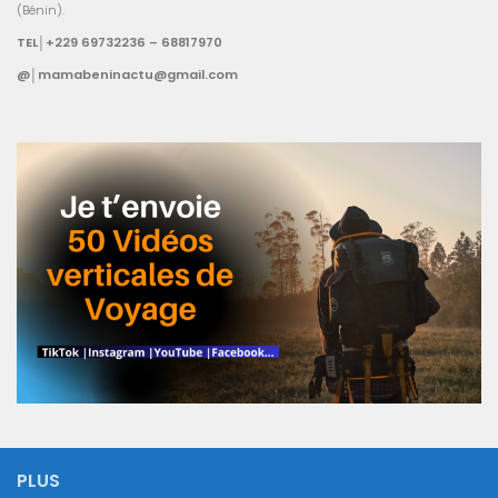
(Bénin).
TEL│+229 69732236 – 68817970
@│mamabeninactu@gmail.com
PLUS