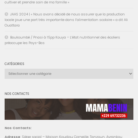
cultiver et prendre soin de ma famille »
JAAS 2024 | « Nous avons décidé de nous assurer que la production
locale joue une part très importante dans l’alimentation scolaire » a dit Ali
Ouattara
Boukoumbé / Pnasi à l’Epp Kouya – L’état nutritionnel des écoliers
préoccupe les Pays-Bas
CATÉGORIES
Catégories
NOS CONTACTS
Nos Contacts:
Adresse
: Siège social – Maison Koudjou Corneille, Tanzoun, Avrankou