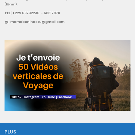
(Bénin).
TEL│+229 69732236 – 68817970
@│mamabeninactu@gmail.com
PLUS