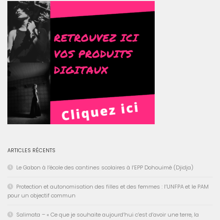
ARTICLES RÉCENTS
Le Gabon à l’école des cantines scolaires à l’EPP Dohouimè (Djidja)
Protection et autonomisation des filles et des femmes : l’UNFPA et le PAM
pour un objectif commun
Salimata – « Ce que je souhaite aujourd’hui c’est d’avoir une terre, la