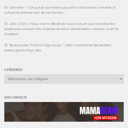
Salimata – « Ce que je souhaite aujourd’hui c’est d’avoir une terre, la
cultiver et prendre soin de ma famille »
JAAS 2024 | « Nous avons décidé de nous assurer que la production
locale joue une part très importante dans l’alimentation scolaire » a dit Ali
Ouattara
Boukoumbé / Pnasi à l’Epp Kouya – L’état nutritionnel des écoliers
préoccupe les Pays-Bas
CATÉGORIES
Catégories
NOS CONTACTS