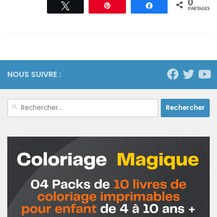
0
Tweetez
Épingle
Partagez
PARTAGES
NOUS SUIVRE :
Rechercher :