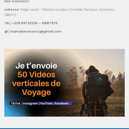
Nos Contacts:
Adresse
: Siège social – Maison Koudjou Corneille, Tanzoun, Avrankou
(Bénin).
TEL│+229 69732236 – 68817970
@│mamabeninactu@gmail.com