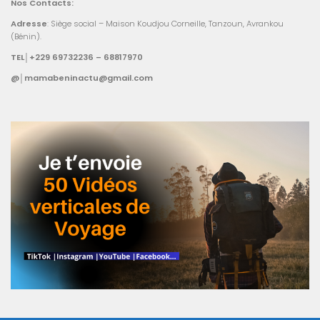
Nos Contacts:
Adresse
: Siège social – Maison Koudjou Corneille, Tanzoun, Avrankou
(Bénin).
TEL│+229 69732236 – 68817970
@│mamabeninactu@gmail.com