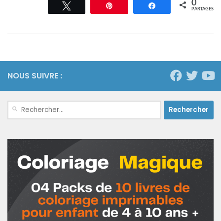
0
Tweetez
Épingle
Partagez
PARTAGES
NOUS SUIVRE :
Rechercher :