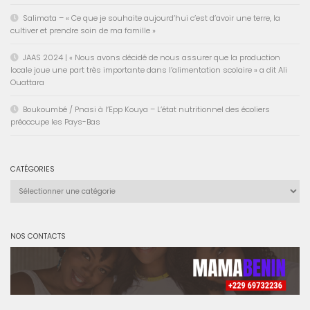
Salimata – « Ce que je souhaite aujourd’hui c’est d’avoir une terre, la
cultiver et prendre soin de ma famille »
JAAS 2024 | « Nous avons décidé de nous assurer que la production
locale joue une part très importante dans l’alimentation scolaire » a dit Ali
Ouattara
Boukoumbé / Pnasi à l’Epp Kouya – L’état nutritionnel des écoliers
préoccupe les Pays-Bas
CATÉGORIES
Catégories
NOS CONTACTS