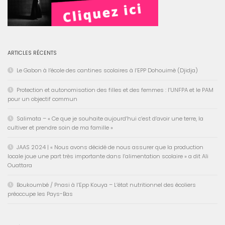
ARTICLES RÉCENTS
Le Gabon à l’école des cantines scolaires à l’EPP Dohouimè (Djidja)
Protection et autonomisation des filles et des femmes : l’UNFPA et le PAM
pour un objectif commun
Salimata – « Ce que je souhaite aujourd’hui c’est d’avoir une terre, la
cultiver et prendre soin de ma famille »
JAAS 2024 | « Nous avons décidé de nous assurer que la production
locale joue une part très importante dans l’alimentation scolaire » a dit Ali
Ouattara
Boukoumbé / Pnasi à l’Epp Kouya – L’état nutritionnel des écoliers
préoccupe les Pays-Bas