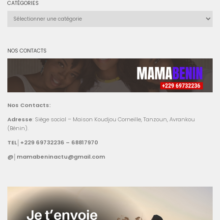
CATÉGORIES
Catégories
NOS CONTACTS
Nos Contacts:
Adresse
: Siège social – Maison Koudjou Corneille, Tanzoun, Avrankou
(Bénin).
TEL│+229 69732236 – 68817970
@│mamabeninactu@gmail.com