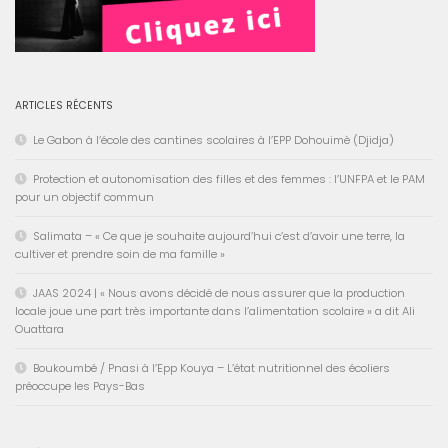
ARTICLES RÉCENTS
Le Gabon à l’école des cantines scolaires à l’EPP Dohouimè (Djidja)
Protection et autonomisation des filles et des femmes : l’UNFPA et le PAM
pour un objectif commun
Salimata – « Ce que je souhaite aujourd’hui c’est d’avoir une terre, la
cultiver et prendre soin de ma famille »
JAAS 2024 | « Nous avons décidé de nous assurer que la production
locale joue une part très importante dans l’alimentation scolaire » a dit Ali
Ouattara
Boukoumbé / Pnasi à l’Epp Kouya – L’état nutritionnel des écoliers
préoccupe les Pays-Bas