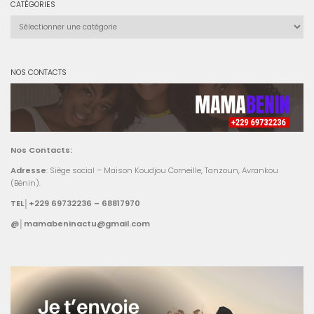
CATÉGORIES
Catégories
NOS CONTACTS
Nos Contacts:
Adresse
: Siège social – Maison Koudjou Corneille, Tanzoun, Avrankou
(Bénin).
TEL│+229 69732236 – 68817970
@│mamabeninactu@gmail.com