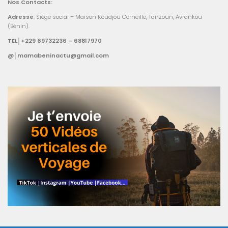
Nos Contacts:
Adresse
: Siège social – Maison Koudjou Corneille, Tanzoun, Avrankou
(Bénin).
TEL│+229 69732236 – 68817970
@│mamabeninactu@gmail.com