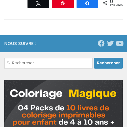
0
Tweetez
Épingle
Partagez
PARTAGES
NOUS SUIVRE :
Rechercher :