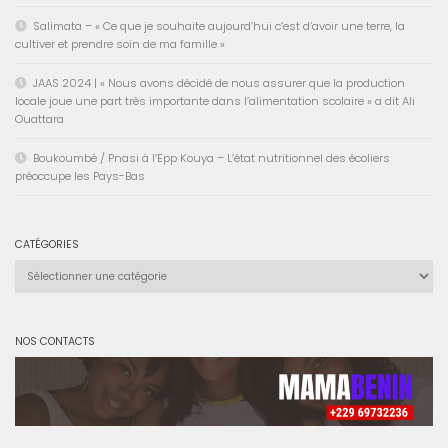
Salimata – « Ce que je souhaite aujourd’hui c’est d’avoir une terre, la
cultiver et prendre soin de ma famille »
JAAS 2024 | « Nous avons décidé de nous assurer que la production
locale joue une part très importante dans l’alimentation scolaire » a dit Ali
Ouattara
Boukoumbé / Pnasi à l’Epp Kouya – L’état nutritionnel des écoliers
préoccupe les Pays-Bas
CATÉGORIES
Catégories
NOS CONTACTS