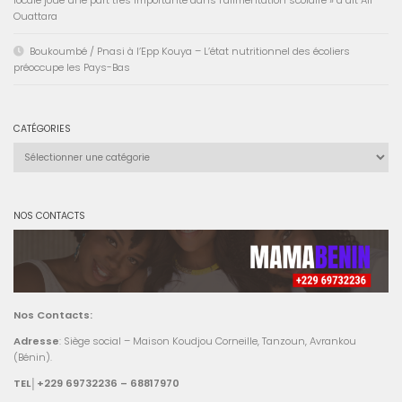
Ouattara
Boukoumbé / Pnasi à l’Epp Kouya – L’état nutritionnel des écoliers
préoccupe les Pays-Bas
CATÉGORIES
Catégories
NOS CONTACTS
Nos Contacts:
Adresse
: Siège social – Maison Koudjou Corneille, Tanzoun, Avrankou
(Bénin).
TEL│+229 69732236 – 68817970