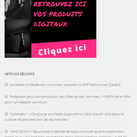
ARTICLES RÉCENTS
Le Gabon à l’école des cantines scolaires à l’EPP Dohouimè (Djidja)
Protection et autonomisation des filles et des femmes : l’UNFPA et le PAM
pour un objectif commun
Salimata – « Ce que je souhaite aujourd’hui c’est d’avoir une terre, la
cultiver et prendre soin de ma famille »
JAAS 2024 | « Nous avons décidé de nous assurer que la production
locale joue une part très importante dans l’alimentation scolaire » a dit Ali